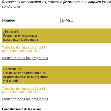
Recogemos los comentarios, críticos o favorables, que amplíen los co
condiciones.
Nombre
E-Mail
¿Por Qué?
Preguntas (y respuestas)
para pensar la Argentina
Todos los domingos de 14 a 15
por Radio Ciudad, AM 1110
escuchar todos los programas
Haciendo Pie
Dos horas de análisis sobre los
grandes desafíos de la Argentina
y el mundo.
Todos los domingos de 12 a 14
por Radio Ciudad, AM 1110
escuchar todos los programas
Contribuciones de los socios