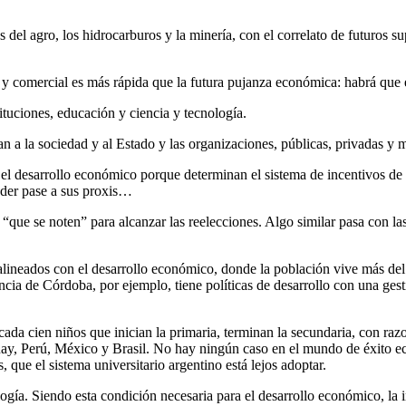
s del agro, los hidrocarburos y la minería, con el correlato de futuros 
 comercial es más rápida que la futura pujanza económica: habrá que es
ituciones, educación y ciencia y tecnología.
an a la sociedad y al Estado y las organizaciones, públicas, privadas y 
 desarrollo económico porque determinan el sistema de incentivos de la 
poder pase a sus proxis…
“que se noten” para alcanzar las reelecciones. Algo similar pasa con la
 alineados con el desarrollo económico, donde la población vive más de
ncia de Córdoba, por ejemplo, tiene políticas de desarrollo con una gest
da cien niños que inician la primaria, terminan la secundaria, con razo
guay, Perú, México y Brasil. No hay ningún caso en el mundo de éxito e
, que el sistema universitario argentino está lejos adoptar.
nología. Siendo esta condición necesaria para el desarrollo económico, la