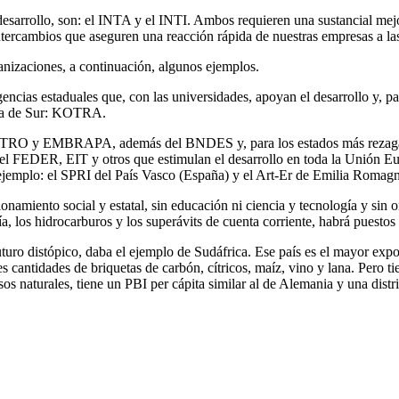
sarrollo, son: el INTA y el INTI. Ambos requieren una sustancial mejor
ercambios que aseguren una reacción rápida de nuestras empresas a las 
ganizaciones, a continuación, algunos ejemplos.
s estaduales que, con las universidades, apoyan el desarrollo y, par
ea de Sur: KOTRA.
 y EMBRAPA, además del BNDES y, para los estados más rezagados, 
 FEDER, EIT y otros que estimulan el desarrollo en toda la Unión Eur
ejemplo: el SPRI del País Vasco (España) y el Art-Er de Emilia Romagna
ionamiento social y estatal, sin educación ni ciencia y tecnología y si
a, los hidrocarburos y los superávits de cuenta corriente, habrá puesto
uro distópico, daba el ejemplo de Sudáfrica. Ese país es el mayor exp
cantidades de briquetas de carbón, cítricos, maíz, vino y lana. Pero ti
os naturales, tiene un PBI per cápita similar al de Alemania y una dist