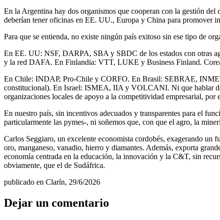
En la Argentina hay dos organismos que cooperan con la gestión del de
deberían tener oficinas en EE. UU., Europa y China para promover int
Para que se entienda, no existe ningún país exitoso sin ese tipo de or
En EE. UU: NSF, DARPA, SBA y SBDC de los estados con otras agencia
y la red DAFA. En Finlandia: VTT, LUKE y Business Finland. Cor
En Chile: INDAP, Pro-Chile y CORFO. En Brasil: SEBRAE, INMETRO
constitucional). En Israel: ISMEA, IIA y VOLCANI. Ni que hablar del
organizaciones locales de apoyo a la competitividad empresarial, por 
En nuestro país, sin incentivos adecuados y transparentes para el func
particularmente las pymes-, ni soñemos que, con que el agro, la minerí
Carlos Seggiaro, un excelente economista cordobés, exagerando un fut
oro, manganeso, vanadio, hierro y diamantes. Además, exporta grandes 
economía centrada en la educación, la innovación y la C&T, sin recurs
obviamente, que el de Sudáfrica.
publicado en Clarín, 29/6/2026
Dejar un comentario