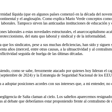
rnidad líquida (que en algunos países comenzó en la década del noventa
continental y el anglosajón. Como explica Mario Verde conceptos como cla
es laborales. Tampoco sirven las anticuadas instituciones de educación y 
ones laborales a estas novedades estructurales, el anarcocapitalismo aca
roteccionismo, del statu quo laboral y sindical y de la informalidad.
ra que los sindicatos, pese a sus muchas deficiencias, han sido y siguen 
nta años (merced, entre otras causas, a la ultraactividad y al centralis
flictividad seguida de huelga de las últimas décadas.
á siendo, como se sabe, ferozmente atacado por quienes hoy lideran el c
 (septiembre de 2024) y la Estrategia de Seguridad Nacional de los EEU
rta a adoptar posiciones acordes con sus intereses que, a mi entender, no 
la negligencia de Salta claman al cielo. Los salteños aparecemos resigna
s al debate que deberíamos estar proponiendo frente al centralismo de nu