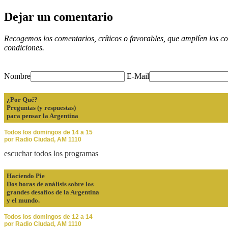
Dejar un comentario
Recogemos los comentarios, críticos o favorables, que amplíen los co
condiciones.
Nombre
E-Mail
¿Por Qué?
Preguntas (y respuestas)
para pensar la Argentina
Todos los domingos de 14 a 15
por Radio Ciudad, AM 1110
escuchar todos los programas
Haciendo Pie
Dos horas de análisis sobre los
grandes desafíos de la Argentina
y el mundo.
Todos los domingos de 12 a 14
por Radio Ciudad, AM 1110