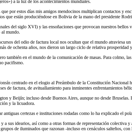
jeros») a la luz de los acontecimientos mundiales.
s que por estos días mis amigos mendocinos multiplican contactos y enc
ios que están produciéndose en Bolivia de la mano del presidente Rodr
inales del siglo XVI) y las ensoñaciones que provocan nuestros bellos v
o al mundo.
iscursos del odio de factura local nos ocultan que el mundo atraviesa un
más de ochenta años, nos dieron un largo ciclo de relativa prosperidad 
 pero también en el mundo de la comunicación de masas. Para colmo, las
uo pacifismo.
onsín centrado en el elogio al Preámbulo de la Constitución Nacional ho
s de factura, de avituallamiento para inminentes enfrentamientos bélico
ton y Beijín; incluso desde Buenos Aires, aunque no desde Bruselas. I
ación y la licuadora.
uar antiguas certezas e instituciones rodadas como lo ha explicado el 
 y a sus idearios, así como a otras formas de representación colectiva y
 grupos de iluminados que razonan -incluso en cenáculos salteños, con l