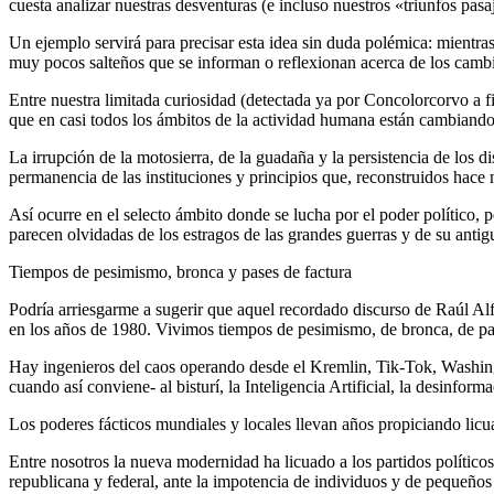
cuesta analizar nuestras desventuras (e incluso nuestros «triunfos pasa
Un ejemplo servirá para precisar esta idea sin duda polémica: mientra
muy pocos salteños que se informan o reflexionan acerca de los camb
Entre nuestra limitada curiosidad (detectada ya por Concolorcorvo a f
que en casi todos los ámbitos de la actividad humana están cambiand
La irrupción de la motosierra, de la guadaña y la persistencia de los d
permanencia de las instituciones y principios que, reconstruidos hace 
Así ocurre en el selecto ámbito donde se lucha por el poder político,
parecen olvidadas de los estragos de las grandes guerras y de su antig
Tiempos de pesimismo, bronca y pases de factura
Podría arriesgarme a sugerir que aquel recordado discurso de Raúl Alf
en los años de 1980. Vivimos tiempos de pesimismo, de bronca, de pase
Hay ingenieros del caos operando desde el Kremlin, Tik-Tok, Washing
cuando así conviene- al bisturí, la Inteligencia Artificial, la desinform
Los poderes fácticos mundiales y locales llevan años propiciando lic
Entre nosotros la nueva modernidad ha licuado a los partidos políticos
republicana y federal, ante la impotencia de individuos y de pequeños