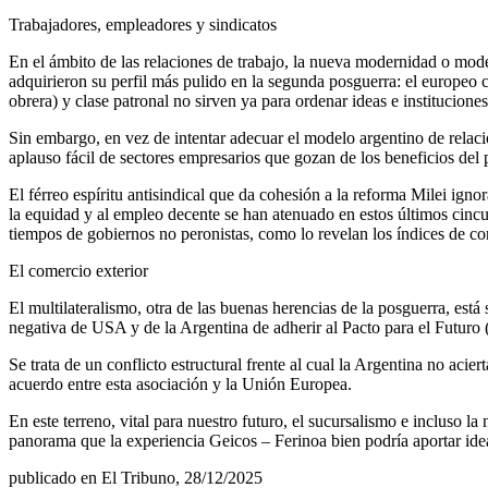
Trabajadores, empleadores y sindicatos
En el ámbito de las relaciones de trabajo, la nueva modernidad o mode
adquirieron su perfil más pulido en la segunda posguerra: el europeo 
obrera) y clase patronal no sirven ya para ordenar ideas e institucion
Sin embargo, en vez de intentar adecuar el modelo argentino de relaci
aplauso fácil de sectores empresarios que gozan de los beneficios del p
El férreo espíritu antisindical que da cohesión a la reforma Milei igno
la equidad y al empleo decente se han atenuado en estos últimos cincue
tiempos de gobiernos no peronistas, como lo revelan los índices de con
El comercio exterior
El multilateralismo, otra de las buenas herencias de la posguerra, est
negativa de USA y de la Argentina de adherir al Pacto para el Futuro
Se trata de un conflicto estructural frente al cual la Argentina no acie
acuerdo entre esta asociación y la Unión Europea.
En este terreno, vital para nuestro futuro, el sucursalismo e incluso 
panorama que la experiencia Geicos – Ferinoa bien podría aportar idea
publicado en El Tribuno, 28/12/2025